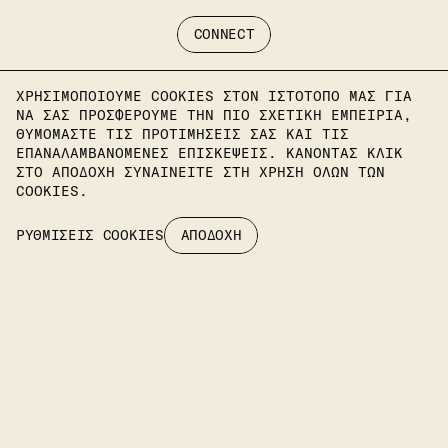
CONNECT
ΧΡΗΣΙΜΟΠΟΙΟΎΜΕ COOKIES ΣΤΟΝ ΙΣΤΌΤΟΠΌ ΜΑΣ ΓΙΑ
ΝΑ ΣΑΣ ΠΡΟΣΦΈΡΟΥΜΕ ΤΗΝ ΠΙΟ ΣΧΕΤΙΚΉ ΕΜΠΕΙΡΊΑ,
ΘΥΜΌΜΑΣΤΕ ΤΙΣ ΠΡΟΤΙΜΉΣΕΙΣ ΣΑΣ ΚΑΙ ΤΙΣ
ΕΠΑΝΑΛΑΜΒΑΝΌΜΕΝΕΣ ΕΠΙΣΚΈΨΕΙΣ. ΚΆΝΟΝΤΑΣ ΚΛΙΚ
ΣΤΟ ΑΠΟΔΟΧΉ ΣΥΝΑΙΝΕΊΤΕ ΣΤΗ ΧΡΉΣΗ ΟΛΩΝ ΤΩΝ
COOKIES.
Εγγραφείτε στο ενημερωτικό μας δελτίο
ΡΥΘΜΙΣΕΙΣ COOKIES
ΑΠΟΔΟΧΗ
για να πληροφορείστε για τα τελευταία μας
έργα.
ΕΓΓΡΑΦΉ